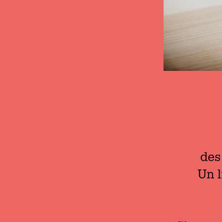
des
Un l