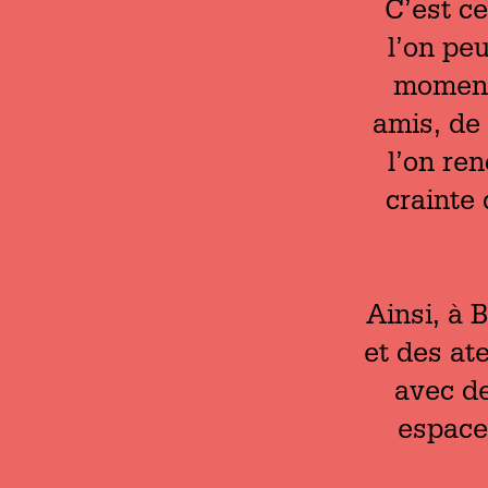
C’est c
l’on pe
moment 
amis, de
l’on re
crainte
Ainsi, à 
et des at
avec de
espaces